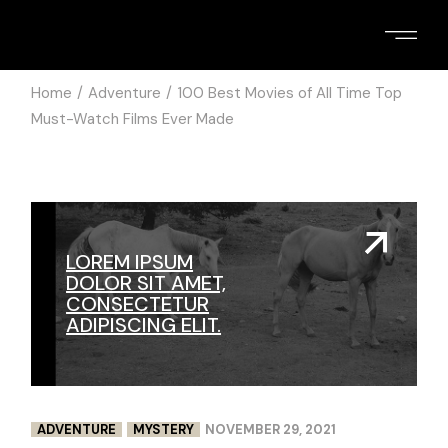
Home
Adventure
100 Best Movies of All Time Top
Must-Watch Films Ever Made
LOREM IPSUM
DOLOR SIT AMET,
CONSECTETUR
ADIPISCING ELIT.
ADVENTURE
MYSTERY
NOVEMBER 29, 2021